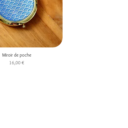
Aperçu rapide
Miroir de poche
Prix
16,00 €