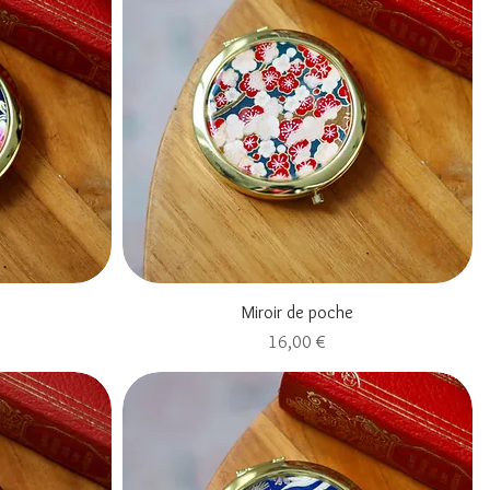
Aperçu rapide
Miroir de poche
Prix
16,00 €