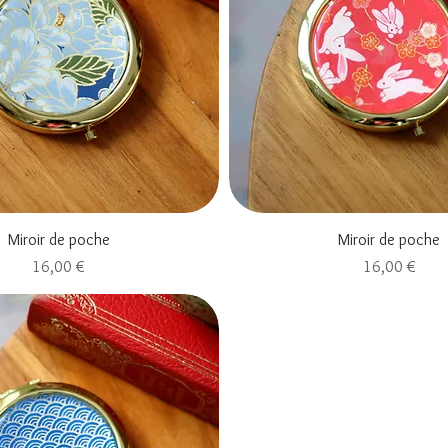
Aperçu rapide
Aperçu rapide
Miroir de poche
Miroir de poche
Prix
Prix
16,00 €
16,00 €