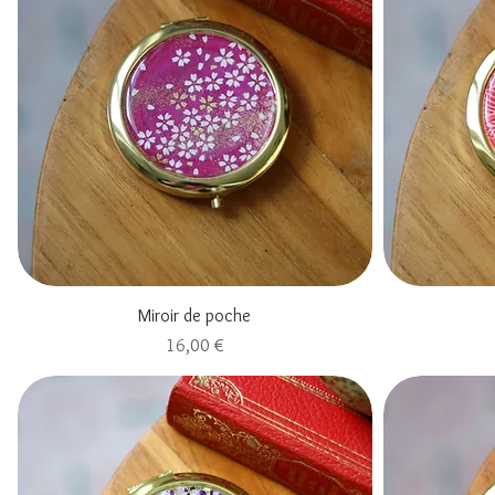
Aperçu rapide
Miroir de poche
Prix
16,00 €