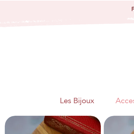
bijoux artisanaux
bijoux papier
japo
nais papier
washi artisanat
artisanal charente
angoulême
nouvelle aquitaine
collier boucle
d'oreille bague
bracelet bijoux
poétique bijoux
colorés magnac sur
touvre métier d'art
artisanat d'art
charente chambre
des metiers et de
l'artisanat bijoux
papier origami
pliage adeline klam
jaan washi paper
charente libre
angoulême artisane
fait main boite a
thé bracelet miroir
de poche
Les Bijoux
Acces