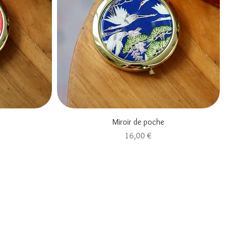
Aperçu rapide
Miroir de poche
Prix
16,00 €