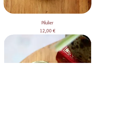
Pilulier
Prix
12,00 €
Pilulier