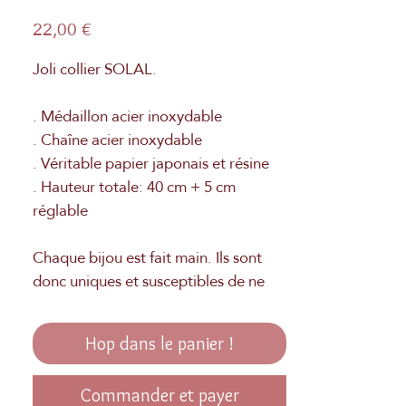
Prix
22,00 €
Joli collier SOLAL.
. Médaillon acier inoxydable
. Chaîne acier inoxydable
. Véritable papier japonais et résine
. Hauteur totale: 40 cm + 5 cm
réglable
Chaque bijou est fait main. Ils sont
donc uniques et susceptibles de ne
pas être totalement identiques aux
photos. Fabrication Française à la
Hop dans le panier !
main.
Commander et payer