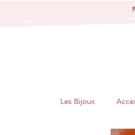
bijoux artisanaux
bijoux papier
japo
nais papier
washi artisanat
artisanal charente
angoulême
nouvelle aquitaine
collier boucle
d'oreille bague
bracelet bijoux
poétique bijoux
colorés magnac sur
touvre métier d'art
artisanat d'art
charente chambre
des metiers et de
l'artisanat bijoux
papier origami
pliage adeline klam
jaan washi paper
charente libre
angoulême artisane
fait main boite a
thé bracelet miroir
de poche
Les Bijoux
Acces