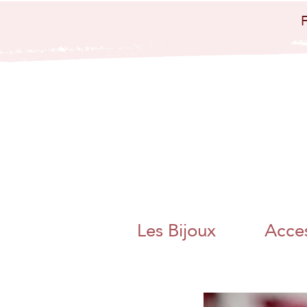
bijoux artisanaux
bijoux papier
japo
nais papier
washi artisanat
artisanal charente
angoulême
nouvelle aquitaine
collier boucle
d'oreille bague
bracelet bijoux
poétique bijoux
colorés magnac sur
touvre métier d'art
artisanat d'art
charente chambre
des metiers et de
l'artisanat bijoux
papier origami
pliage adeline klam
jaan washi paper
charente libre
angoulême artisane
fait main boite a
thé bracelet miroir
de poche
Les Bijoux
Acces