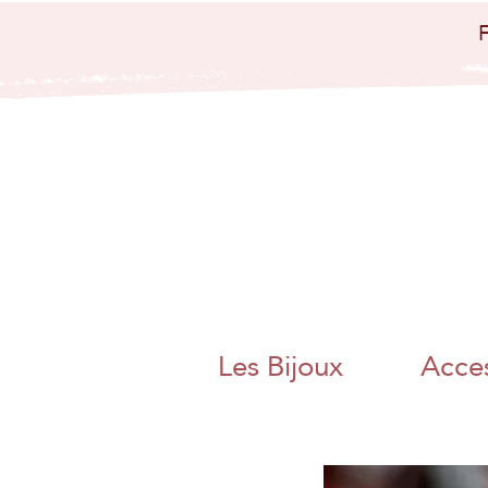
bijoux artisanaux
bijoux papier
japo
nais papier
washi artisanat
artisanal charente
angoulême
nouvelle aquitaine
collier boucle
d'oreille bague
bracelet bijoux
poétique bijoux
colorés magnac sur
touvre métier d'art
artisanat d'art
charente chambre
des metiers et de
l'artisanat bijoux
papier origami
pliage adeline klam
jaan washi paper
charente libre
angoulême artisane
fait main boite a
thé bracelet miroir
de poche
Les Bijoux
Acces