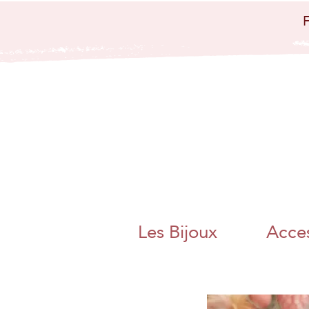
bijoux artisanaux
bijoux papier
japo
nais papier
washi artisanat
artisanal charente
angoulême
nouvelle aquitaine
collier boucle
d'oreille bague
bracelet bijoux
poétique bijoux
colorés magnac sur
touvre métier d'art
artisanat d'art
charente chambre
des metiers et de
l'artisanat bijoux
papier origami
pliage adeline klam
jaan washi paper
charente libre
angoulême artisane
fait main boite a
thé bracelet miroir
de poche
Les Bijoux
Acces