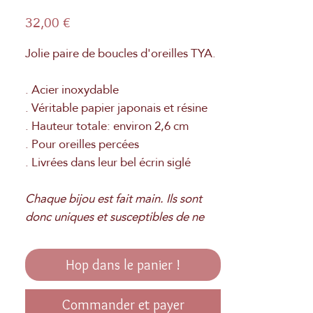
Prix
32,00 €
Jolie paire de boucles d'oreilles TYA.
. Acier inoxydable
. Véritable papier japonais et résine
. Hauteur totale: environ 2,6 cm
. Pour oreilles percées
. Livrées dans leur bel écrin siglé
Chaque bijou est fait main. Ils sont
donc uniques et susceptibles de ne
pas être totalement identiques aux
photos. Fabrication Française à la
Hop dans le panier !
main.
Commander et payer