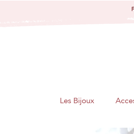
bijoux artisanaux
bijoux papier
japo
nais papier
washi artisanat
artisanal charente
angoulême
nouvelle aquitaine
collier boucle
d'oreille bague
bracelet bijoux
poétique bijoux
colorés magnac sur
touvre métier d'art
artisanat d'art
charente chambre
des metiers et de
l'artisanat bijoux
papier origami
pliage adeline klam
jaan washi paper
charente libre
angoulême artisane
fait main boite a
thé bracelet miroir
de poche
Les Bijoux
Acces