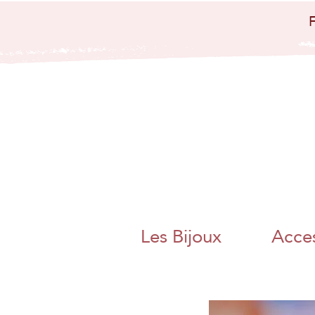
bijoux artisanaux
bijoux papier
japo
nais papier
washi artisanat
artisanal charente
angoulême
nouvelle aquitaine
collier boucle
d'oreille bague
bracelet bijoux
poétique bijoux
colorés magnac sur
touvre métier d'art
artisanat d'art
charente chambre
des metiers et de
l'artisanat bijoux
papier origami
pliage adeline klam
jaan washi paper
charente libre
angoulême artisane
fait main boite a
thé bracelet miroir
de poche
Les Bijoux
Acces