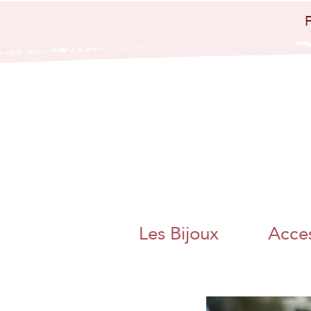
bijoux artisanaux
bijoux papier
japo
nais papier
washi artisanat
artisanal charente
angoulême
nouvelle aquitaine
collier boucle
d'oreille bague
bracelet bijoux
poétique bijoux
colorés magnac sur
touvre métier d'art
artisanat d'art
charente chambre
des metiers et de
l'artisanat bijoux
papier origami
pliage adeline klam
jaan washi paper
charente libre
angoulême artisane
fait main boite a
thé bracelet miroir
de poche
Les Bijoux
Acces