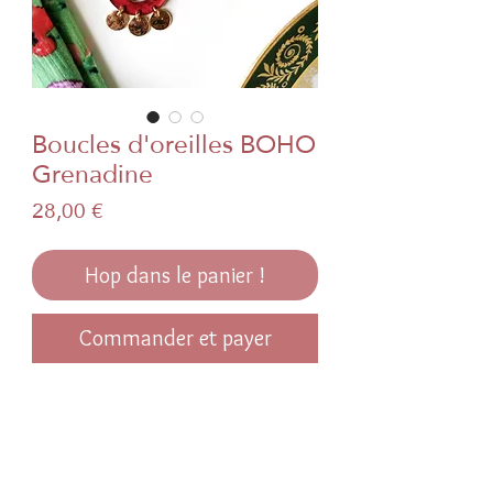
Boucles d'oreilles BOHO
Grenadine
Prix
28,00 €
Hop dans le panier !
Commander et payer
Boucles d'oreilles BOHO
Coloris violet à pois doré
Dormeuses en laiton doré a l'or fin
Papier japonais traditionnel et