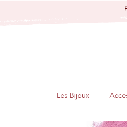
bijoux artisanaux
bijoux papier
japo
nais papier
washi artisanat
artisanal charente
angoulême
nouvelle aquitaine
collier boucle
d'oreille bague
bracelet bijoux
poétique bijoux
colorés magnac sur
touvre métier d'art
artisanat d'art
charente chambre
des metiers et de
l'artisanat bijoux
papier origami
pliage adeline klam
jaan washi paper
charente libre
angoulême artisane
fait main boite a
thé bracelet miroir
de poche
Les Bijoux
Acces