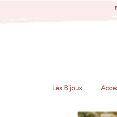
bijoux artisanaux
bijoux papier
japo
nais papier
washi artisanat
artisanal charente
angoulême
nouvelle aquitaine
collier boucle
d'oreille bague
bracelet bijoux
poétique bijoux
colorés magnac sur
touvre métier d'art
artisanat d'art
charente chambre
des metiers et de
l'artisanat bijoux
papier origami
pliage adeline klam
jaan washi paper
charente libre
angoulême artisane
fait main boite a
thé bracelet miroir
de poche
Les Bijoux
Acces