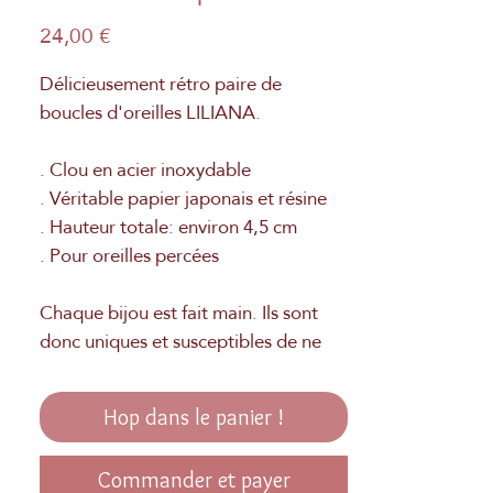
Prix
24,00 €
Délicieusement rétro paire de
boucles d'oreilles LILIANA.
. Clou en acier inoxydable
. Véritable papier japonais et résine
. Hauteur totale: environ 4,5 cm
. Pour oreilles percées
Chaque bijou est fait main. Ils sont
donc uniques et susceptibles de ne
pas être totalement identiques aux
photos. Fabrication Française à la
Hop dans le panier !
main.
Commander et payer