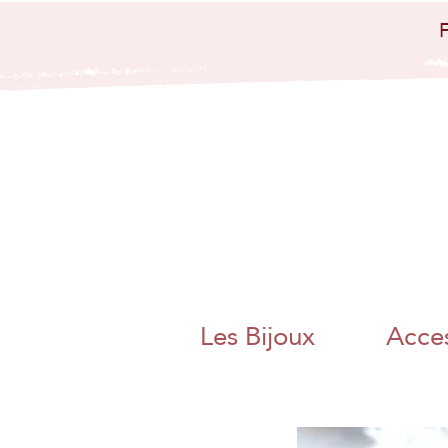
bijoux artisanaux
bijoux papier
japo
nais papier
washi artisanat
artisanal charente
angoulême
nouvelle aquitaine
collier boucle
d'oreille bague
bracelet bijoux
poétique bijoux
colorés magnac sur
touvre métier d'art
artisanat d'art
charente chambre
des metiers et de
l'artisanat bijoux
papier origami
pliage adeline klam
jaan washi paper
charente libre
angoulême artisane
fait main boite a
thé bracelet miroir
de poche
Les Bijoux
Acces