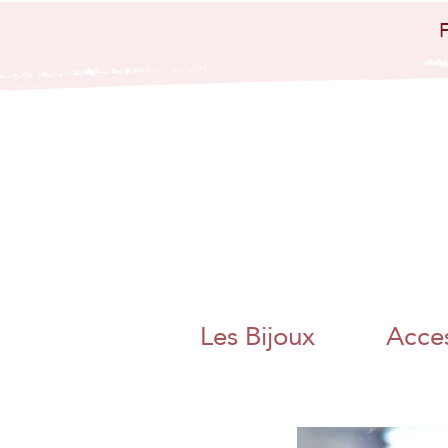
bijoux artisanaux
bijoux papier
japo
nais papier
washi artisanat
artisanal charente
angoulême
nouvelle aquitaine
collier boucle
d'oreille bague
bracelet bijoux
poétique bijoux
colorés magnac sur
touvre métier d'art
artisanat d'art
charente chambre
des metiers et de
l'artisanat bijoux
papier origami
pliage adeline klam
jaan washi paper
charente libre
angoulême artisane
fait main boite a
thé bracelet miroir
de poche
Les Bijoux
Acces