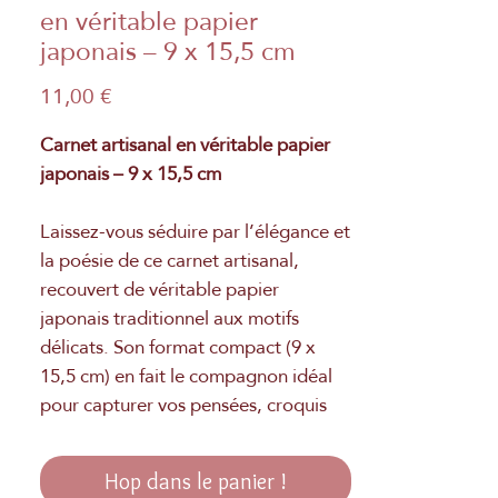
en véritable papier
japonais – 9 x 15,5 cm
Prix
11,00 €
Carnet artisanal en véritable papier
japonais – 9 x 15,5 cm
Laissez-vous séduire par l’élégance et
la poésie de ce carnet artisanal,
recouvert de véritable papier
japonais traditionnel aux motifs
délicats. Son format compact (9 x
15,5 cm) en fait le compagnon idéal
pour capturer vos pensées, croquis
ou inspirations du quotidien.
Hop dans le panier !
Ses pages non lignées offrent une