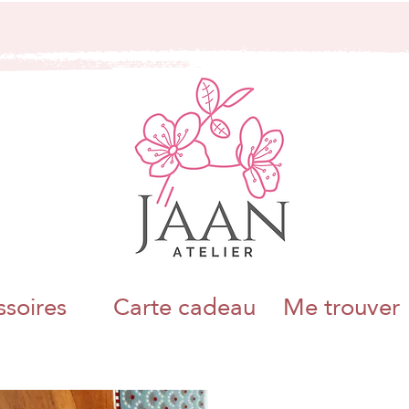
Frais de port OFFERTS dès 60 euros d'achat
soires
Carte cadeau
Me trouver