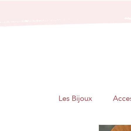
bijoux artisanaux
bijoux papier
japo
nais papier
washi artisanat
artisanal charente
angoulême
nouvelle aquitaine
collier boucle
d'oreille bague
bracelet bijoux
poétique bijoux
colorés magnac sur
touvre métier d'art
artisanat d'art
charente chambre
des metiers et de
l'artisanat bijoux
papier origami
pliage adeline klam
jaan washi paper
charente libre
angoulême artisane
fait main boite a
thé bracelet miroir
de poche
Les Bijoux
Acces