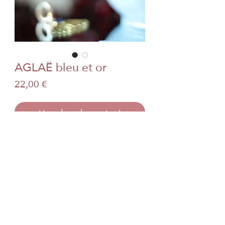
AGLAË bleu et or
Prix
22,00 €
Hop dans le panier !
Commander et payer
Mentions légales CGV & CGU